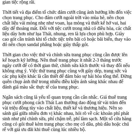
gian tiệc rộng rãi.
Thời tiết và địa điểm tổ chức đám cưới cũng ảnh hưởng lớn đến việc
chọn trang phục. Cho đám cưới ngoài trời vào mùa hè, nên chọn
chất liệu vải mỏng nhẹ như voan, lụa mỏng và thiết kế hở vai, hai
dây để thoáng mát. Đối với tiệc cưới trong nhà có điều hòa, các chất
liệu dày hơn như lụa Thái, nhung, ren là lựa chọn phù hợp. Giày
cao gót cần tránh khi tổ chức tiệc trên bãi cỏ hoặc bãi biển, thay vào
đó nên chọn sandal phẳng hoặc giày thấp gót.
Thời gian cho việc thử và chỉnh sửa trang phục cũng cần được lên
kế hoạch kỹ lưỡng. Nên thuê trang phục ít nhất 2-3 tháng trước
ngày cưới để có thời gian thử, chỉnh sửa kích thước và thay đổi nếu
không ưng ý. Việc thử trang phục cùng với giày dép, trang sức và
các phụ kiện khác là cần thiết để đảm bảo sự hài hòa tổng thể. Đừng
quên chụp ảnh thử trong nhiều điều kiện ánh sáng khác nhau để
đánh giá màu sắc thực tế của trang phục.
Ngân sách cũng là yếu tố quan trọng cần cân nhắc. Giá thuê trang
phục cưới phong cách Thái Lan thường dao động từ vài trăm đến
vài triệu đồng tùy vào chất liệu, thiết kế và thương hiệu. Nên so
sánh giá giữa nhiều đơn vị khác nhau, hỏi rõ về các khoản phí phát
sinh như phí chỉnh sửa, phí chậm trễ, phí làm sạch. Một số cửa hàng
cũng có gói thuê kèm trang phục cho mẹ cô dâu, phù dâu hoặc chú
rể với giá ưu đãi khi thuê cùng lúc nhiều bộ.