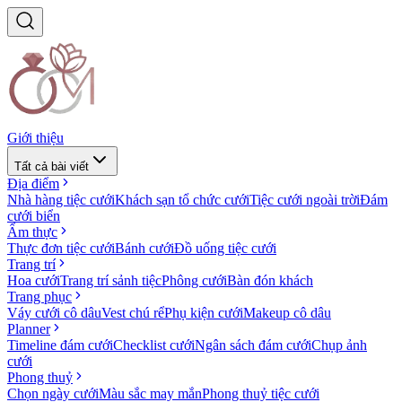
Giới thiệu
Tất cả bài viết
Địa điểm
Nhà hàng tiệc cưới
Khách sạn tổ chức cưới
Tiệc cưới ngoài trời
Đám
cưới biển
Ẩm thực
Thực đơn tiệc cưới
Bánh cưới
Đồ uống tiệc cưới
Trang trí
Hoa cưới
Trang trí sảnh tiệc
Phông cưới
Bàn đón khách
Trang phục
Váy cưới cô dâu
Vest chú rể
Phụ kiện cưới
Makeup cô dâu
Planner
Timeline đám cưới
Checklist cưới
Ngân sách đám cưới
Chụp ảnh
cưới
Phong thuỷ
Chọn ngày cưới
Màu sắc may mắn
Phong thuỷ tiệc cưới