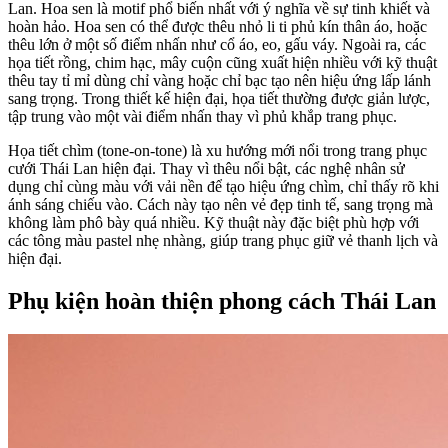
Lan. Hoa sen là motif phổ biến nhất với ý nghĩa về sự tinh khiết và
hoàn hảo. Hoa sen có thể được thêu nhỏ li ti phủ kín thân áo, hoặc
thêu lớn ở một số điểm nhấn như cổ áo, eo, gấu váy. Ngoài ra, các
họa tiết rồng, chim hạc, mây cuộn cũng xuất hiện nhiều với kỹ thuật
thêu tay tỉ mỉ dùng chỉ vàng hoặc chỉ bạc tạo nên hiệu ứng lấp lánh
sang trọng. Trong thiết kế hiện đại, họa tiết thường được giản lược,
tập trung vào một vài điểm nhấn thay vì phủ khắp trang phục.
Họa tiết chìm (tone-on-tone) là xu hướng mới nổi trong trang phục
cưới Thái Lan hiện đại. Thay vì thêu nổi bật, các nghệ nhân sử
dụng chỉ cùng màu với vải nền để tạo hiệu ứng chìm, chỉ thấy rõ khi
ánh sáng chiếu vào. Cách này tạo nên vẻ đẹp tinh tế, sang trọng mà
không làm phô bày quá nhiều. Kỹ thuật này đặc biệt phù hợp với
các tông màu pastel nhẹ nhàng, giúp trang phục giữ vẻ thanh lịch và
hiện đại.
Phụ kiện hoàn thiện phong cách Thái Lan