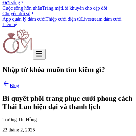
Đời sống
Cuộc sống hôn nhân
Trăng mật
Lời khuyên cho cặp đôi
Chuyển đổi số
App quản lý đám cưới
Thiệp cưới điện tử
Livestream đám cưới
Liên hệ
Nhập từ khóa muốn tìm kiếm gì?
Blog
Bí quyết phối trang phục cưới phong cách
Thái Lan hiện đại và thanh lịch
Trương Thị Hồng
23 tháng 2, 2025