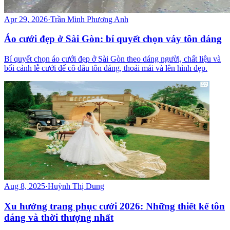
Apr 29, 2026
·
Trần Minh Phương Anh
Áo cưới đẹp ở Sài Gòn: bí quyết chọn váy tôn dáng
Bí quyết chọn áo cưới đẹp ở Sài Gòn theo dáng người, chất liệu và
bối cảnh lễ cưới để cô dâu tôn dáng, thoải mái và lên hình đẹp.
Aug 8, 2025
·
Huỳnh Thị Dung
Xu hướng trang phục cưới 2026: Những thiết kế tôn
dáng và thời thượng nhất