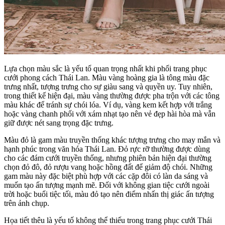
Lựa chọn màu sắc là yếu tố quan trọng nhất khi phối trang phục
cưới phong cách Thái Lan. Màu vàng hoàng gia là tông màu đặc
trưng nhất, tượng trưng cho sự giàu sang và quyền uy. Tuy nhiên,
trong thiết kế hiện đại, màu vàng thường được pha trộn với các tông
màu khác để tránh sự chói lóa. Ví dụ, vàng kem kết hợp với trắng
hoặc vàng chanh phối với xám nhạt tạo nên vẻ đẹp hài hòa mà vẫn
giữ được nét sang trọng đặc trưng.
Màu đỏ là gam màu truyền thống khác tượng trưng cho may mắn và
hạnh phúc trong văn hóa Thái Lan. Đỏ rực rỡ thường được dùng
cho các đám cưới truyền thống, nhưng phiên bản hiện đại thường
chọn đỏ đô, đỏ rượu vang hoặc hồng đất để giảm độ chói. Những
gam màu này đặc biệt phù hợp với các cặp đôi có làn da sáng và
muốn tạo ấn tượng mạnh mẽ. Đối với không gian tiệc cưới ngoài
trời hoặc buổi tiệc tối, màu đỏ tạo nên điểm nhấn thị giác ấn tượng
trên ảnh chụp.
Họa tiết thêu là yếu tố không thể thiếu trong trang phục cưới Thái