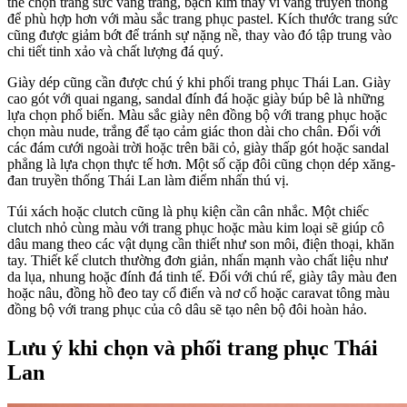
thể chọn trang sức vàng trắng, bạch kim thay vì vàng truyền thống
để phù hợp hơn với màu sắc trang phục pastel. Kích thước trang sức
cũng được giảm bớt để tránh sự nặng nề, thay vào đó tập trung vào
chi tiết tinh xảo và chất lượng đá quý.
Giày dép cũng cần được chú ý khi phối trang phục Thái Lan. Giày
cao gót với quai ngang, sandal đính đá hoặc giày búp bê là những
lựa chọn phổ biến. Màu sắc giày nên đồng bộ với trang phục hoặc
chọn màu nude, trắng để tạo cảm giác thon dài cho chân. Đối với
các đám cưới ngoài trời hoặc trên bãi cỏ, giày thấp gót hoặc sandal
phẳng là lựa chọn thực tế hơn. Một số cặp đôi cũng chọn dép xăng-
đan truyền thống Thái Lan làm điểm nhấn thú vị.
Túi xách hoặc clutch cũng là phụ kiện cần cân nhắc. Một chiếc
clutch nhỏ cùng màu với trang phục hoặc màu kim loại sẽ giúp cô
dâu mang theo các vật dụng cần thiết như son môi, điện thoại, khăn
tay. Thiết kế clutch thường đơn giản, nhấn mạnh vào chất liệu như
da lụa, nhung hoặc đính đá tinh tế. Đối với chú rể, giày tây màu đen
hoặc nâu, đồng hồ đeo tay cổ điển và nơ cổ hoặc caravat tông màu
đồng bộ với trang phục của cô dâu sẽ tạo nên bộ đôi hoàn hảo.
Lưu ý khi chọn và phối trang phục Thái
Lan