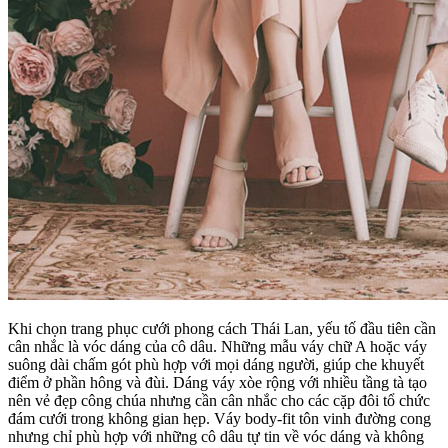
Khi chọn trang phục cưới phong cách Thái Lan, yếu tố đầu tiên cần
cân nhắc là vóc dáng của cô dâu. Những mẫu váy chữ A hoặc váy
suông dài chấm gót phù hợp với mọi dáng người, giúp che khuyết
điểm ở phần hông và đùi. Dáng váy xòe rộng với nhiều tầng tà tạo
nên vẻ đẹp công chúa nhưng cần cân nhắc cho các cặp đôi tổ chức
đám cưới trong không gian hẹp. Váy body-fit tôn vinh đường cong
nhưng chỉ phù hợp với những cô dâu tự tin về vóc dáng và không