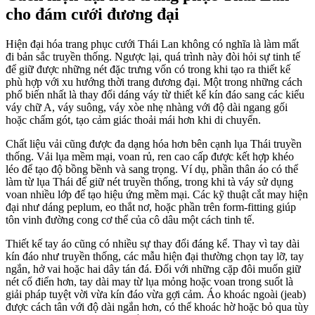
cho đám cưới đương đại
Hiện đại hóa trang phục cưới Thái Lan không có nghĩa là làm mất
đi bản sắc truyền thống. Ngược lại, quá trình này đòi hỏi sự tinh tế
để giữ được những nét đặc trưng vốn có trong khi tạo ra thiết kế
phù hợp với xu hướng thời trang đương đại. Một trong những cách
phổ biến nhất là thay đổi dáng váy từ thiết kế kín đáo sang các kiểu
váy chữ A, váy suông, váy xòe nhẹ nhàng với độ dài ngang gối
hoặc chấm gót, tạo cảm giác thoải mái hơn khi di chuyển.
Chất liệu vải cũng được đa dạng hóa hơn bên cạnh lụa Thái truyền
thống. Vải lụa mềm mại, voan rủ, ren cao cấp được kết hợp khéo
léo để tạo độ bồng bềnh và sang trọng. Ví dụ, phần thân áo có thể
làm từ lụa Thái để giữ nét truyền thống, trong khi tà váy sử dụng
voan nhiều lớp để tạo hiệu ứng mềm mại. Các kỹ thuật cắt may hiện
đại như dáng peplum, eo thắt nơ, hoặc phần trên form-fitting giúp
tôn vinh đường cong cơ thể của cô dâu một cách tinh tế.
Thiết kế tay áo cũng có nhiều sự thay đổi đáng kể. Thay vì tay dài
kín đáo như truyền thống, các mẫu hiện đại thường chọn tay lỡ, tay
ngắn, hở vai hoặc hai dây tán đá. Đối với những cặp đôi muốn giữ
nét cổ điển hơn, tay dài may từ lụa mỏng hoặc voan trong suốt là
giải pháp tuyệt vời vừa kín đáo vừa gợi cảm. Áo khoác ngoài (jeab)
được cách tân với độ dài ngắn hơn, có thể khoác hờ hoặc bỏ qua tùy