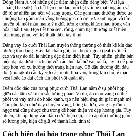
Đông Nam Á với những đặc điểm nhận diện riêng biệt. Vải lụa
Thái (Thai silk) là chất liệu chủ đạo, nổi bật với bề mặt óng ánh và
độ rủ tự nhiên tạo nên vẻ sang trọng. Các gam màu thường được ưa
chuộng bao gồm màu vàng hoàng gia, đỏ rực rỡ, xanh ngọc và tím
huyền bí, mỗi màu mang ý nghĩa tượng trưng khác nhau trong văn
hóa Thái Lan. Họa tiết hoa sen, rồng, chim hạc thường xuất hiện
trên trang phục với kỹ thuật thêu tay tỉ mỉ.
Dáng váy áo cưới Thái Lan truyền thống thường có thiết kế kín đáo
nhưng tôn dáng. Váy dài chấm gót, áo khoác ngoài (jeab) với cổ
cao và tay áo dài là những đặc điểm điển hình. Tuy nhiên, phiên bản
hiện đại đã được cách tân với các thiết kế hở vai, xẻ tà, tay lỡ để phù
hợp hơn với xu hướng thời trang hiện nay. Cô dâu thường đội đầu
đội (mongkol) cầu kỳ với các motif hoa văn, trong khi chú rể mặc
vest hoặc áo dài cách tân phối với quần tây.
Điểm độc đáo của trang phục cưới Thái Lan nằm ở sự phối hợp
giữa các tấm vải màu sắc tương phản. Ví dụ, áo màu vàng có thể
phối với váy màu đỏ hoặc xanh, tạo nên hiệu ứng thị giác mạnh mẽ.
Các phụ kiện như dây chuyền vàng, bông tai lớn, vòng tay đính
ngọc trai cũng được chú trọng để hoàn thiện vẻ đẹp hoàng gia. Tuy
nhiên, khi áp dụng vào đám cưới hiện đại, các cặp đôi thường giảm
số lượng phụ kiện để giữ vẻ thanh lịch, tinh tế.
Cách hiện đại hóa trang phục Thái Lan