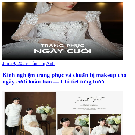
Jun 29, 2025
·
Trần Thị Anh
Kinh nghiệm trang phục và chuẩn bị makeup cho
ngày cưới hoàn hảo — Chi tiết từng bước