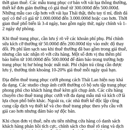
thời gian thuê. Các mẫu trang phục cơ bản với vải lụa thông thường,
thiết kế đơn giản thường có giá thuê từ 300.000đ đến 500.000đ.
Những mẫu cao cấp hơn với vải lụa Thái thật, thêu tay tỉ mỉ, đính đá
quý có thể có giá từ 1.000.000đ đến 3.000.000đ hoặc cao hơn. Thời
gian thuê phổ biến là 3-4 ngày, bao gồm ngày thử, ngày chính và 1-
2 ngày dự phòng.
Khi thuê trang phục, cần lưu ý rõ về các khoản phí phụ. Phí chỉnh
sửa kích cỡ thường từ 50.000đ đến 200.000đ tùy vào mức độ thay
đổi. Ph phí làm sạch sau khi thuê thường đã bao gồm trong giá thuê,
nhưng cần xác nhận rõ với cửa hàng. Một số đơn vị thu thêm phí
bảo hiểm từ 100.000đ đến 500.000đ để đảm bảo trong trường hợp
trang phục bị hư hỏng hoặc mất mát. Phí chậm trả cũng cần được
lưu ý, thường tính khoảng 10-20% giá thuê mỗi ngày quá hạn.
Địa điểm thuê trang phục cưới phong cách Thái Lan hiện nay khá
đa dạng. Các studio chụp ảnh cưới thường có bộ sưu tập trang phục
phong phú cho khách hàng thuê kèm gói chụp ảnh. Các cửa hàng
chuyên cho thuê trang phục cưới với đa dạng mẫu mã và kích cỡ là
lựa chọn phổ biến khác. Ngoài ra, các nhà thiết kế độc lập cũng
cung cấp dịch vụ thiết kế và cho thuê trang phục theo yêu cầu với
giá cao hơn nhưng đảm bảo sự độc bản.
Khi chọn đơn vị thuê, nên ưu tiên những cửa hàng có danh sách
khách hàng phản hồi tích cực, chính sách cho thuê rõ ràng và dịch