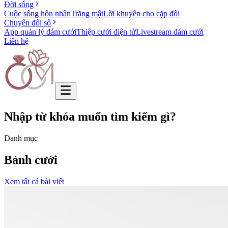
Đời sống
Cuộc sống hôn nhân
Trăng mật
Lời khuyên cho cặp đôi
Chuyển đổi số
App quản lý đám cưới
Thiệp cưới điện tử
Livestream đám cưới
Liên hệ
Nhập từ khóa muốn tìm kiếm gì?
Danh mục
Bánh cưới
Xem tất cả bài viết