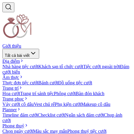
Giới thiệu
Tất cả bài viết
Địa điểm
Nhà hàng tiệc cưới
Khách sạn tổ chức cưới
Tiệc cưới ngoài trời
Đám
cưới biển
Ẩm thực
Thực đơn tiệc cưới
Bánh cưới
Đồ uống tiệc cưới
Trang trí
Hoa cưới
Trang trí sảnh tiệc
Phông cưới
Bàn đón khách
Trang phục
Váy cưới cô dâu
Vest chú rể
Phụ kiện cưới
Makeup cô dâu
Planner
Timeline đám cưới
Checklist cưới
Ngân sách đám cưới
Chụp ảnh
cưới
Phong thuỷ
Chọn ngày cưới
Màu sắc may mắn
Phong thuỷ tiệc cưới