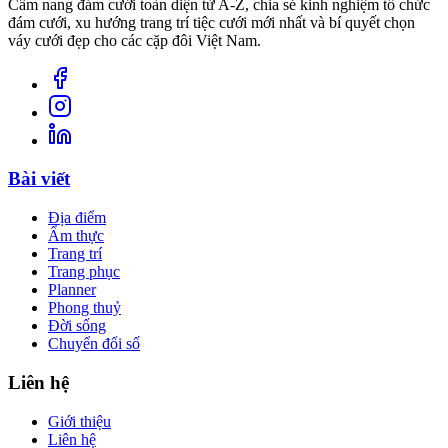
Cẩm nang đám cưới toàn diện từ A-Z, chia sẻ kinh nghiệm tổ chức
đám cưới, xu hướng trang trí tiệc cưới mới nhất và bí quyết chọn
váy cưới đẹp cho các cặp đôi Việt Nam.
Bài viết
Địa điểm
Ẩm thực
Trang trí
Trang phục
Planner
Phong thuỷ
Đời sống
Chuyển đổi số
Liên hệ
Giới thiệu
Liên hệ