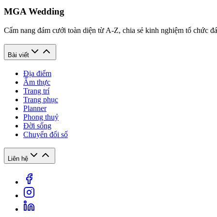
MGA Wedding
Cẩm nang đám cưới toàn diện từ A-Z, chia sẻ kinh nghiệm tổ chức đám
Bài viết
Địa điểm
Ẩm thực
Trang trí
Trang phục
Planner
Phong thuỷ
Đời sống
Chuyển đổi số
Liên hệ