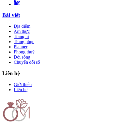
Bài viết
Địa điểm
Ẩm thực
Trang trí
Trang phục
Planner
Phong thuỷ
Đời sống
Chuyển đổi số
Liên hệ
Giới thiệu
Liên hệ