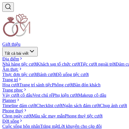
Giới thiệu
Tất cả bài viết
Địa điểm
Nhà hàng tiệc cưới
Khách sạn tổ chức cưới
Tiệc cưới ngoài trời
Đám cư
Ẩm thực
Thực đơn tiệc cưới
Bánh cưới
Đồ uống tiệc cưới
Trang trí
Hoa cưới
Trang trí sảnh tiệc
Phông cưới
Bàn đón khách
Trang phục
Váy cưới cô dâu
Vest chú rể
Phụ kiện cưới
Makeup cô dâu
Planner
Timeline đám cưới
Checklist cưới
Ngân sách đám cưới
Chụp ảnh cưới
Phong thuỷ
Chọn ngày cưới
Màu sắc may mắn
Phong thuỷ tiệc cưới
Đời sống
Cuộc sống hôn nhân
Trăng mật
Lời khuyên cho cặp đôi