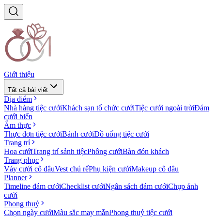
Giới thiệu
Tất cả bài viết
Địa điểm
Nhà hàng tiệc cưới
Khách sạn tổ chức cưới
Tiệc cưới ngoài trời
Đám
cưới biển
Ẩm thực
Thực đơn tiệc cưới
Bánh cưới
Đồ uống tiệc cưới
Trang trí
Hoa cưới
Trang trí sảnh tiệc
Phông cưới
Bàn đón khách
Trang phục
Váy cưới cô dâu
Vest chú rể
Phụ kiện cưới
Makeup cô dâu
Planner
Timeline đám cưới
Checklist cưới
Ngân sách đám cưới
Chụp ảnh
cưới
Phong thuỷ
Chọn ngày cưới
Màu sắc may mắn
Phong thuỷ tiệc cưới