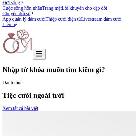
Đời sống
Cuộc sống hôn nhân
Trăng mật
Lời khuyên cho cặp đôi
Chuyển đổi số
App quản lý đám cưới
Thiệp cưới điện tử
Livestream đám cưới
Liên hệ
Nhập từ khóa muốn tìm kiếm gì?
Danh mục
Tiệc cưới ngoài trời
Xem tất cả bài viết