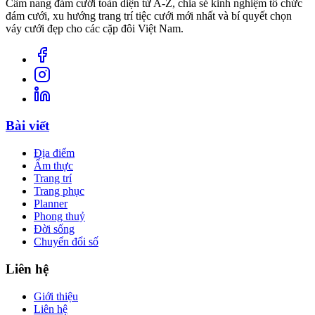
Cẩm nang đám cưới toàn diện từ A-Z, chia sẻ kinh nghiệm tổ chức
đám cưới, xu hướng trang trí tiệc cưới mới nhất và bí quyết chọn
váy cưới đẹp cho các cặp đôi Việt Nam.
Bài viết
Địa điểm
Ẩm thực
Trang trí
Trang phục
Planner
Phong thuỷ
Đời sống
Chuyển đổi số
Liên hệ
Giới thiệu
Liên hệ