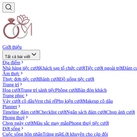
Giới thiệu
Tất cả bài viết
Địa điểm
Nhà hàng tiệc cưới
Khách sạn tổ chức cưới
Tiệc cưới ngoài trời
Đám cư
Ẩm thực
Thực đơn tiệc cưới
Bánh cưới
Đồ uống tiệc cưới
Trang trí
Hoa cưới
Trang trí sảnh tiệc
Phông cưới
Bàn đón khách
Trang phục
Váy cưới cô dâu
Vest chú rể
Phụ kiện cưới
Makeup cô dâu
Planner
Timeline đám cưới
Checklist cưới
Ngân sách đám cưới
Chụp ảnh cưới
Phong thuỷ
Chọn ngày cưới
Màu sắc may mắn
Phong thuỷ tiệc cưới
Đời sống
Cuộc sống hôn nhân
Trăng mật
Lời khuyên cho cặp đôi